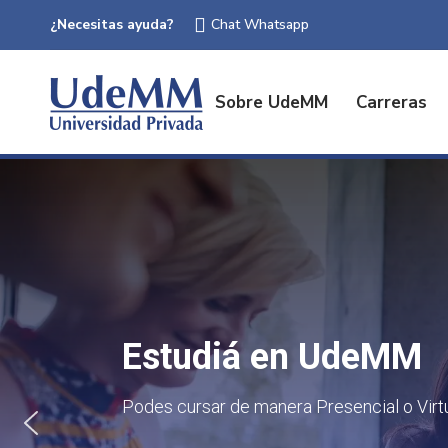
¿Necesitas ayuda?
Chat Whatsapp
Sobre UdeMM
Carreras
Inscribite de forma 
Estudiá en UdeMM
Matrícula 100% Bonificada y 30% de Des
Podes cursar de manera Presencial o Virt
en la Inscripción