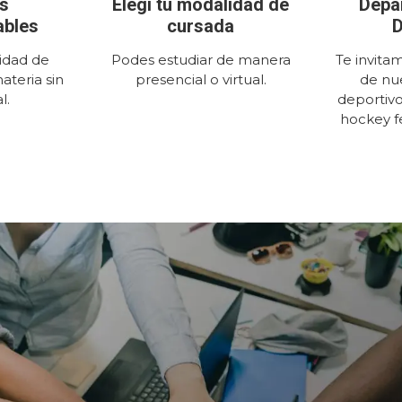
s
Elegí tu modalidad de
Depa
ables
cursada
D
lidad de
Podes estudiar de manera
Te invita
ateria sin
presencial o virtual.
de nu
l.
deportivo
hockey f